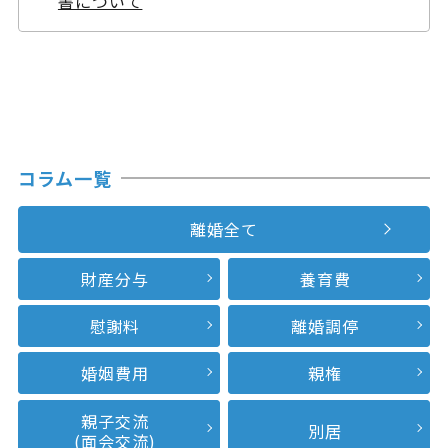
書について
コラム一覧
離婚全て
財産分与
養育費
慰謝料
離婚調停
婚姻費用
親権
親子交流
別居
(面会交流)