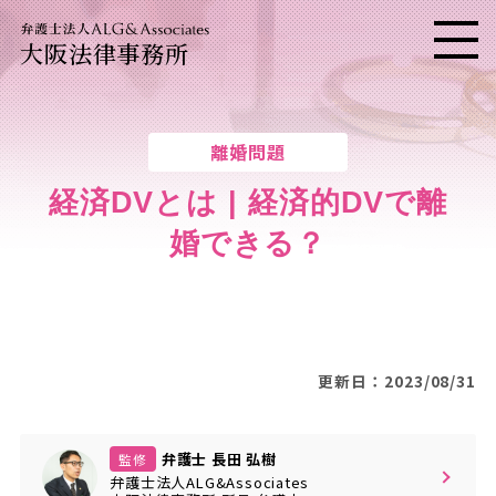
大阪法律事務所
メニ
離婚問題
経済DVとは | 経済的DVで離
婚できる？
更新日：2023/08/31
弁護士 長田 弘樹
監修
弁護士法人ALG&Associates