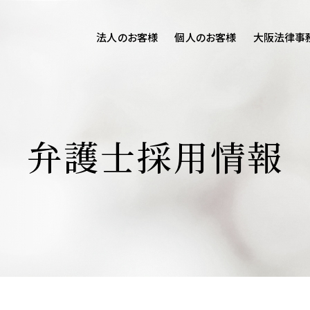
法人のお客様
個人のお客様
大阪法律事
客様ご相談
個人のお客様ご相談
専用サイト
交通事故
労務専用サイト
医療過誤
弁護士採用情報
進出支援相談サイト
離婚問題
刑事事件
相続問題
損害賠償