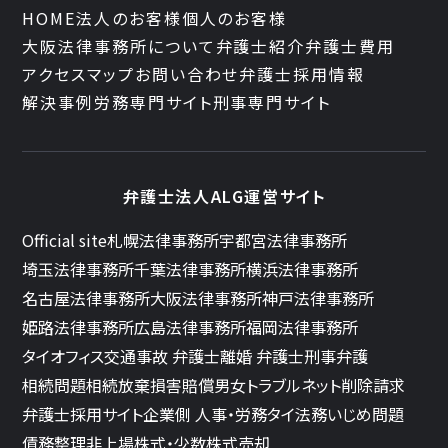
HOME
法人のお客様
個人のお客様
大阪法律事務所について
弁護士紹介
弁護士費用
アクセスマップ
お問い合わせ
弁護士採用情報
解決事例
労務専門サイト
刑事専門サイト
弁護士法人ALG運営サイト
Official site
札幌法律事務所
宇都宮法律事務所
埼玉法律事務所
千葉法律事務所
横浜法律事務所
名古屋法律事務所
大阪法律事務所
神戸法律事務所
姫路法律事務所
広島法律事務所
福岡法律事務所
タイオフィス
交通事故 弁護士
離婚 弁護士
刑事弁護
相続問題
相続放棄
損害賠償
男女トラブル
ネット削除請求
弁護士採用サイト
企業側 人事・労務
タイ法務
いじめ問題
債務整理
非上場株式・少数株式売却