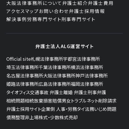
大阪法律事務所について
弁護士紹介
弁護士費用
アクセスマップ
お問い合わせ
弁護士採用情報
解決事例
労務専門サイト
刑事専門サイト
弁護士法人ALG運営サイト
Official site
札幌法律事務所
宇都宮法律事務所
埼玉法律事務所
千葉法律事務所
横浜法律事務所
名古屋法律事務所
大阪法律事務所
神戸法律事務所
姫路法律事務所
広島法律事務所
福岡法律事務所
タイオフィス
交通事故 弁護士
離婚 弁護士
刑事弁護
相続問題
相続放棄
損害賠償
男女トラブル
ネット削除請求
弁護士採用サイト
企業側 人事・労務
タイ法務
いじめ問題
債務整理
非上場株式・少数株式売却