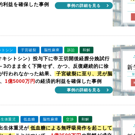
的利益を確保した事例
事例の詳細を見る
シトシン
子宮破裂
脳性麻痺
訴訟
和解
（オキシトシン）投与下に帝王切開後経膣分娩試行
－3のまま全く下降せず、かつ、反復継続的に徐
が行われなかった結果、
子宮破裂に至り、児が脳
、
1億5000万円
の経済的利益を確保した事例
事例の詳細を見る
出生体重児
低血糖
脳性麻痺
交渉
和解
出生体重児が
低血糖による無呼吸発作を起こして