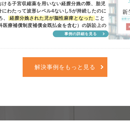
における子宮収縮薬を用いない経膣分娩の際、胎児
分にわたって波形レベル4ないし5が持続したのに
ろ、
経膣分娩された児が脳性麻痺となった
こと
科医療補償制度補償金既払金を含む）の訴訟上の
事例の詳細を見る
解決事例をもっと見る