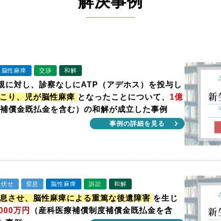
解決事例
脳性麻痺
交渉
和解
親に対し、診察なしにATP（アデホス）を投与し
こり、児が脳性麻痺
となったことについて、
1億
度補償金既払金を含む）の和解が成立した事例
事例の詳細を見る
つ伏せ
窒息
脳性麻痺
訴訟
和解
息させ、脳性麻痺による重篤な後遺障害
を生じ
000万円
（産科医療補償制度補償金既払金を含