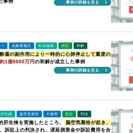
た事例
事例の詳細を見る
ィー
低酸素脳症
転送義務
訴訟
和解
酔薬の副作用により一時的に心肺停止して重度の
約1億6600万円
の和解が成立した事例
事例の詳細を見る
的肝生検
脳空気塞栓
片麻痺
訴訟
判決
皮的肝生検を実施したところ、
脳空気塞栓が起き、
、訴訟上の判決され、遅延損害金や訴訟費用を合