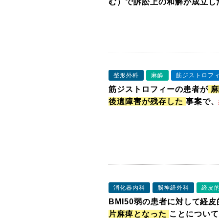
む）で訴訟上の和解が成立し
整形外科
麻酔
筋ジストロフ
筋ジストロフィーの患者が
麻
後遺障害が残存した
事案で、
消化器内科
脳神経外科
経皮
BMI50弱の患者に対して経
片麻痺となった
ことについて