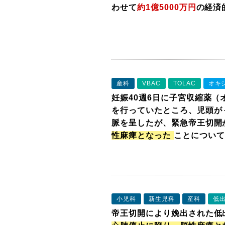
わせて
約1億5000万円
の経済
産科
VBAC
TOLAC
オキ
妊娠40週6日に子宮収縮薬
を行っていたところ、児頭が
脈を呈したが、緊急帝王切開
性麻痺となった
ことについて
小児科
新生児科
産科
低
帝王切開により娩出された低