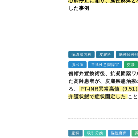
心肺停止に陥り、脳性麻痺と
した事例
循環器内科
皮膚科
脳神経外
脳出血
遷延性意識障害
交渉
僧帽弁置換術後、抗凝固薬ワ
た高齢患者が、皮膚疾患治療
ろ、
PT-INR異常高値（9
介護状態で症状固定した
こと
産科
吸引分娩
脳性麻痺