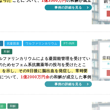
なった
ことについて、
1億3500万円
の和解が成立
事例の詳細を見る
科
抗凝固薬
ワルファリンカリウム
PT-INR
和解
ルファリンカリウムによる凝固能管理を受けてい
のためセフェム系抗菌薬等の投与を受けたとこ
.51）を示し、その9日後に脳出血を発症し、常時要
について、
1億2000万円余
の和解が成立した事例
事例の詳細を見る
訴訟
和解