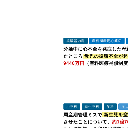
循環器内科
産科周産期心筋症
分娩中に心不全を発症した母
たところ
母児の循環不全が起
9440万円
（産科医療補償制
小児科
新生児科
産科
う
周産期管理ミスで
新生児を窒
させたことについて、
約1億7