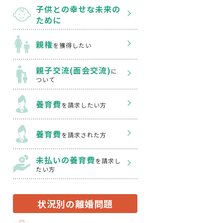
子供との幸せな
未来の
ために
親権
を獲得したい
親子交流(面会交流)
に
ついて
養育費
を請求したい方
養育費
を請求された方
未払いの養育費
を
請求し
たい方
状況別の離婚問題