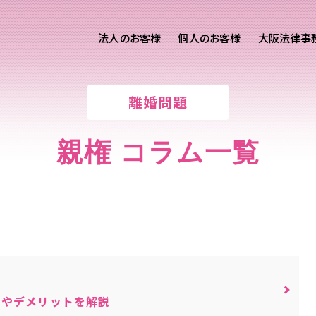
法人のお客様
個人のお客様
大阪法律事
客様ご相談
個人のお客様ご相談
離婚問題
専用サイト
交通事故
労務専用サイト
医療過誤
親権 コラム一覧
進出支援相談サイト
離婚問題
刑事事件
相続問題
損害賠償
トやデメリットを解説