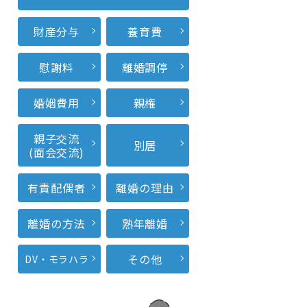
財産分与
養育費
慰謝料
離婚調停
婚姻費用
親権
親子交流
別居
(面会交流)
有責配偶者
離婚の理由
離婚の方法
熟年離婚
その他
DV・モラハラ