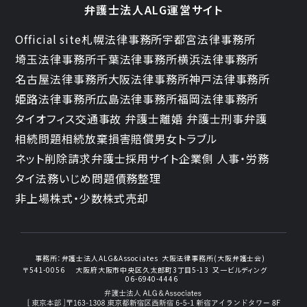
弁護士法人ALG運営サイト
Official site
札幌法律事務所
宇都宮法律事務所
埼玉法律事務所
千葉法律事務所
横浜法律事務所
名古屋法律事務所
大阪法律事務所
神戸法律事務所
姫路法律事務所
広島法律事務所
福岡法律事務所
タイオフィス
交通事故 弁護士
離婚 弁護士
刑事弁護
相続問題
相続放棄
損害賠償
男女トラブル
ネット削除請求
弁護士採用サイト
企業側 人事・労務
タイ法務
いじめ問題
債務整理
非上場株式・少数株式売却
事務所：
弁護士法人ALG&Associates
大阪法律事務所(大阪弁護士会)
〒541-0056
大阪府大阪市中央区久太郎町3丁目5-13
又一ビルディング
06-6940-4446