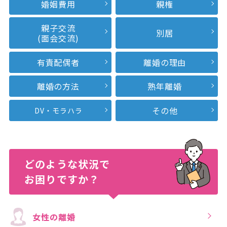
婚姻費用
親権
親子交流
別居
(面会交流)
有責配偶者
離婚の理由
離婚の方法
熟年離婚
その他
DV・モラハラ
どのような状況で
お困りですか？
女性の離婚