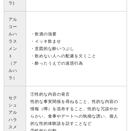
ラ)
アル
コー
ルハ
・飲酒の強要
ラス
・イッキ飲ませ
メン
・意図的な酔いつぶし
ト
・飲めない人への配慮を欠くこと
（ア
・酔ったうえでの迷惑行為
ルハ
ラ）
①性的な内容の発言
セク
性的な事実関係を尋ねること、性的な内容の
シュ
情報（噂）を流布すること、性的な冗談やか
アル
らかい、食事やデートへの執拗な誘い、個人
ハラ
的な性的体験談を話すことなど
スメ
②性的な行動