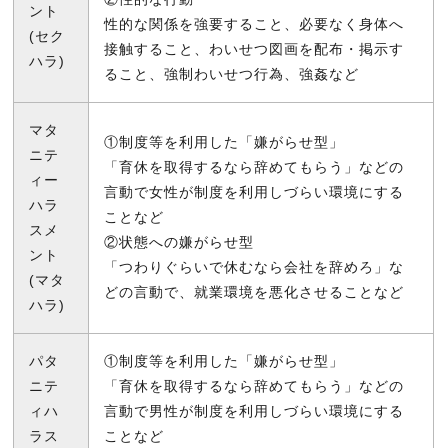
ント
性的な関係を強要すること、必要なく身体へ
(セク
接触すること、わいせつ図画を配布・掲示す
ハラ)
ること、強制わいせつ行為、強姦など
マタ
①制度等を利用した「嫌がらせ型」
ニテ
「育休を取得するなら辞めてもらう」などの
ィー
言動で女性が制度を利用しづらい環境にする
ハラ
ことなど
スメ
②状態への嫌がらせ型
ント
「つわりぐらいで休むなら会社を辞めろ」な
(マタ
どの言動で、就業環境を悪化させることなど
ハラ)
パタ
①制度等を利用した「嫌がらせ型」
ニテ
「育休を取得するなら辞めてもらう」などの
ィハ
言動で男性が制度を利用しづらい環境にする
ラス
ことなど