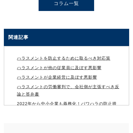
コラム一覧
関連記事
ハラスメントを防止するために取るべき対応策
ハラスメントが他の従業員に及ぼす悪影響
ハラスメントが企業経営に及ぼす悪影響
ハラスメントの労働審判で、会社側が主張すべき反
論と答弁書
2022年から中小企業も義務化！パワハラの防止措
置義務について
ダイバーシティ・LGBTに関する問題
パワハラ事案における会社の法的責任