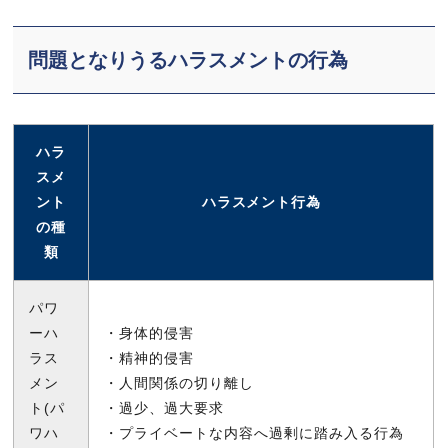
問題となりうるハラスメントの行為
ハラ
スメ
ント
ハラスメント行為
の種
類
パワ
ーハ
・身体的侵害
ラス
・精神的侵害
メン
・人間関係の切り離し
ト(パ
・過少、過大要求
ワハ
・プライベートな内容へ過剰に踏み入る行為