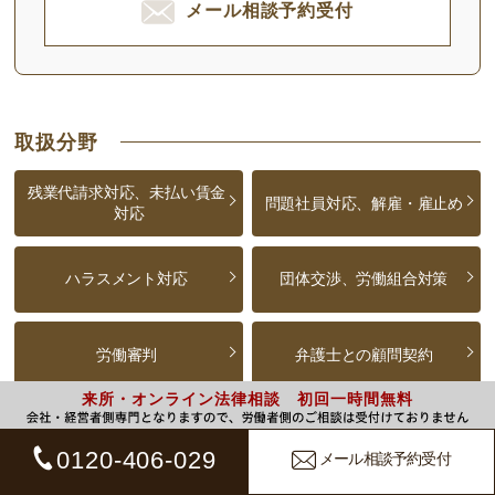
メール相談予約受付
取扱分野
残業代請求対応、未払い賃金
問題社員対応、解雇・雇止め
対応
ハラスメント対応
団体交渉、労働組合対策
労働審判
弁護士との顧問契約
来所・オンライン法律相談 初回一時間無料
労務支援
コンサルティング
0120-406-029
メール相談予約受付