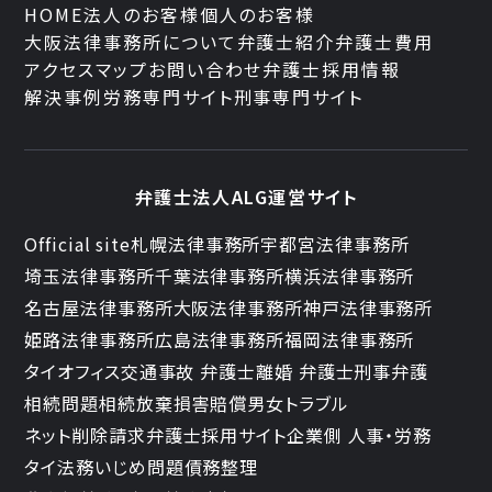
HOME
法人のお客様
個人のお客様
大阪法律事務所について
弁護士紹介
弁護士費用
アクセスマップ
お問い合わせ
弁護士採用情報
解決事例
労務専門サイト
刑事専門サイト
弁護士法人ALG運営サイト
Official site
札幌法律事務所
宇都宮法律事務所
埼玉法律事務所
千葉法律事務所
横浜法律事務所
名古屋法律事務所
大阪法律事務所
神戸法律事務所
姫路法律事務所
広島法律事務所
福岡法律事務所
タイオフィス
交通事故 弁護士
離婚 弁護士
刑事弁護
相続問題
相続放棄
損害賠償
男女トラブル
ネット削除請求
弁護士採用サイト
企業側 人事・労務
タイ法務
いじめ問題
債務整理