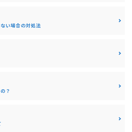
かない場合の対処法
？
るの？
て