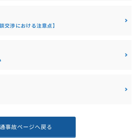
示談交渉における注意点】
み
通事故ページへ戻る