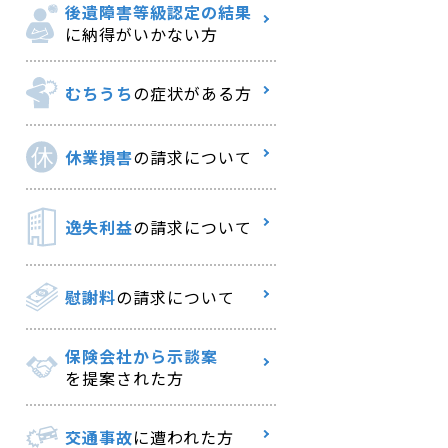
後遺障害等級認定の結果
に納得がいかない方
むちうち
の症状がある方
休業損害
の請求について
逸失利益
の請求について
慰謝料
の請求について
保険会社から示談案
を提案された方
交通事故
に遭われた方