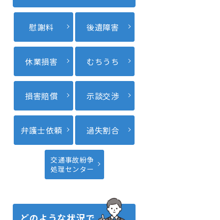
慰謝料
後遺障害
休業損害
むちうち
損害賠償
示談交渉
弁護士依頼
過失割合
交通事故紛争
処理センター
どのような状況で