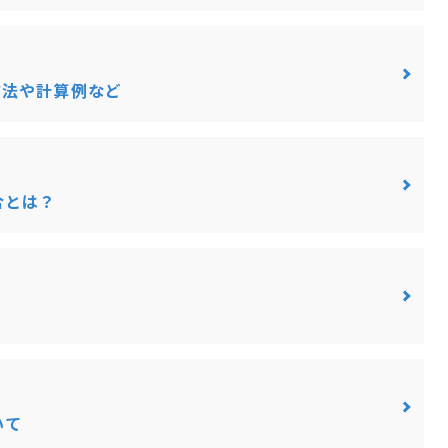
方法や計算例など
合とは？
いて