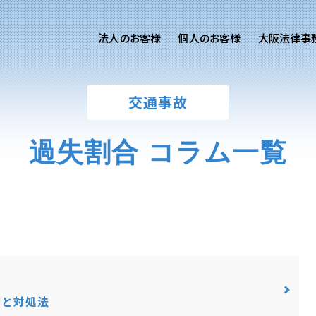
法人のお客様
個人のお客様
大阪法律事
客様ご相談
個人のお客様ご相談
交通事故
専用サイト
交通事故
労務専用サイト
医療過誤
過失割合 コラム一覧
進出支援相談サイト
離婚問題
刑事事件
相続問題
損害賠償
因と対処法