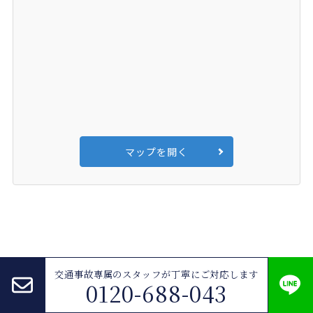
マップを開く
交通事故専属のスタッフが
丁寧にご対応します
0120-688-043
弁護士法人ALG 大阪法律事務所
>
交通事故
>
過失割合 コラム一覧
>
【過失割合10対0になる事故と示談交渉における注意点】