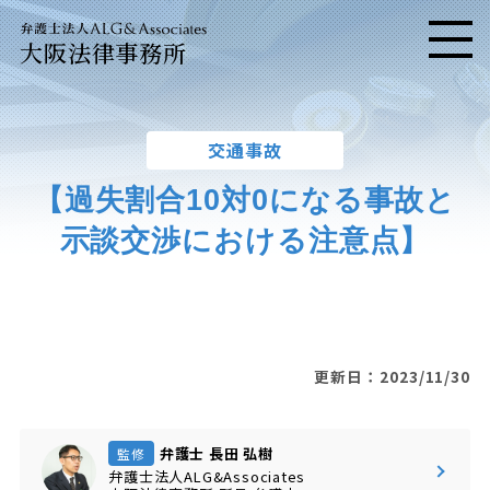
大阪法律事務所
メニ
交通事故
【過失割合10対0になる事故と
示談交渉における注意点】
更新日：2023/11/30
弁護士 長田 弘樹
監修
弁護士法人ALG&Associates