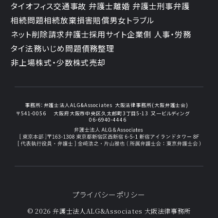
タイオフィス
交通事故 弁護士
離婚 弁護士
刑事弁護
相続問題
相続放棄
損害賠償
男女トラブル
ネット削除請求
弁護士採用サイト
企業側 人事・労務
タイ法務
いじめ問題
債務整理
非上場株式・少数株式売却
事務所：
弁護士法人ALG&Associates
大阪法律事務所(大阪弁護士会)
〒541-0056
大阪府大阪市中央区久太郎町3丁目5-13
又一ビルディング
06-6940-4446
プライバシーポリシー
© 2026 弁護士法人ALG&Associates
大阪法律事務所