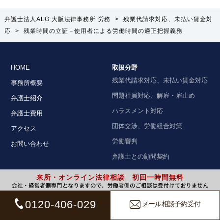
弁護士法人ALG 大阪法律事務所 労務
>
残業代請求対応、未払い賃金対
応
>
残業時間の立証－使用者による労働時間の適正把握義務
HOME
取扱分野
残業代請求対応、未払い賃金対応
事務所概要
問題社員対応、解雇・雇止め
弁護士紹介
ハラスメント対応
弁護士費用
団体交渉、労働組合対策
アクセス
労働審判
お問い合わせ
弁護士との顧問契約
来所・オンライン法律相談 初回一時間無料
業種別の顧問契約について
弁護士との顧問契約をご検討の方
0120-406-029
メール相談予約受付
IT・情報通信業
へ
病院・クリニック
ご相談の流れ