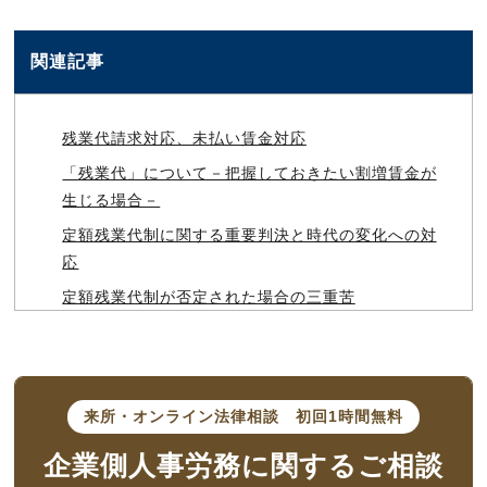
関連記事
残業代請求対応、未払い賃金対応
「残業代」について－把握しておきたい割増賃金が
生じる場合－
定額残業代制に関する重要判決と時代の変化への対
応
定額残業代制が否定された場合の三重苦
残業代請求を和解で解決する場合の注意点－和解と
賃金債権放棄
残業代の計算方法について解説
来所・オンライン法律相談
初回1時間無料
管理職と残業代請求－管理監督者とは
企業側人事労務に
関するご相談
残業許可制でダラダラ残業を防ぐ！