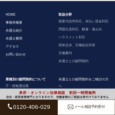
HOME
取扱分野
残業代請求対応、未払い賃金対応
事務所概要
問題社員対応、解雇・雇止め
弁護士紹介
ハラスメント対応
弁護士費用
団体交渉、労働組合対策
アクセス
労働審判
お問い合わせ
弁護士との顧問契約
業種別の顧問契約について
弁護士との顧問契約をご検討の方
IT・情報通信業
へ
来所・オンライン法律相談 初回一時間無料
病院・クリニック
ご相談の流れ
介護事業
著書・論文・監修協力
0120-406-029
メール相談予約受付
飲食業
プライバシーポリシー