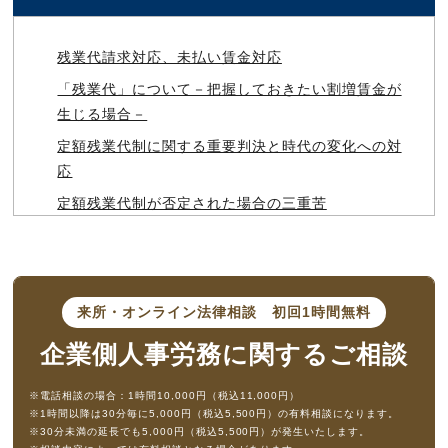
残業代請求対応、未払い賃金対応
「残業代」について－把握しておきたい割増賃金が
生じる場合－
定額残業代制に関する重要判決と時代の変化への対
応
定額残業代制が否定された場合の三重苦
残業代請求を和解で解決する場合の注意点－和解と
賃金債権放棄
残業代の計算方法について解説
来所・オンライン法律相談
初回1時間無料
管理職と残業代請求－管理監督者とは
企業側人事労務に
関するご相談
残業時間の立証－使用者による労働時間の適正把握
義務
※電話相談の場合：1時間10,000円（税込11,000円）
残業許可制でダラダラ残業を防ぐ！
※1時間以降は30分毎に5,000円（税込5,500円）の有料相談になります。
※30分未満の延長でも5,000円（税込5,500円）が発生いたします。