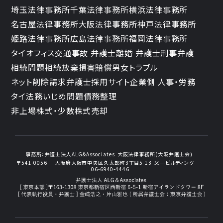
埼玉法律事務所
千葉法律事務所
横浜法律事務所
名古屋法律事務所
大阪法律事務所
神戸法律事務所
姫路法律事務所
広島法律事務所
福岡法律事務所
タイオフィス
交通事故 弁護士
離婚 弁護士
刑事弁護
相続問題
相続放棄
損害賠償
男女トラブル
ネット削除請求
弁護士採用サイト
企業側 人事・労務
タイ法務
いじめ問題
債務整理
非上場株式・少数株式売却
事務所：
弁護士法人ALG&Associates
大阪法律事務所(大阪弁護士会)
〒541-0056
大阪府大阪市中央区久太郎町3丁目5-13
又一ビルディング
06-6940-4446