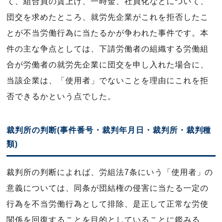
て、組合員の賃上げ、一時金、社員化などについて、
団交を求めたところ、就労先企業がこれを拒否したこ
とが不当労働行為に当たるかが争われた事件です。本
件の主な争点としては、下請労働者の組織する労働組
合が労働者の就労先企業に団交を申し入れた場合に、
当該企業は、「使用者」でないことを理由にこれを拒
否できるかという点でした。
裁判所の判断(事件番号・裁判年月日・裁判所・裁判種
類)
裁判所の判断によれば、労組法7条にいう「使用者」の
意義については、同条が団結権の侵害に当たる一定の
行為を不当労働行為として排除、是正して正常な労使
関係を回復することを目的としていることに鑑みる