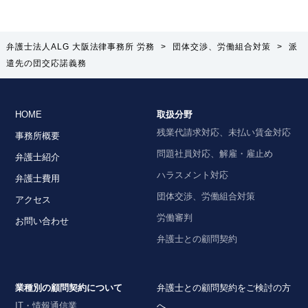
弁護士法人ALG 大阪法律事務所 労務
>
団体交渉、労働組合対策
>
派
遣先の団交応諾義務
HOME
取扱分野
残業代請求対応、未払い賃金対応
事務所概要
問題社員対応、解雇・雇止め
弁護士紹介
ハラスメント対応
弁護士費用
団体交渉、労働組合対策
アクセス
労働審判
お問い合わせ
弁護士との顧問契約
業種別の顧問契約について
弁護士との顧問契約をご検討の方
IT・情報通信業
へ