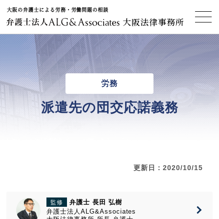
大阪の弁護士による労務・労働問題の相談
大阪法律事務所
労務
派遣先の団交応諾義務
更新日：2020/10/15
弁護士 長田 弘樹
監修
弁護士法人ALG&Associates