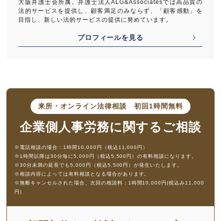
大阪弁護士会所属。弁護士法人ALG&Associatesでは高品質の
法的サービスを提供し、顧客満足のみならず、「顧客感動」を
目指し、新しい法的サービスの提供に努めています。
プロフィールを見る
来所・オンライン法律相談
初回1時間無料
企業側人事労務に
関するご相談
※電話相談の場合：1時間10,000円（税込11,000円）
※1時間以降は30分毎に5,000円（税込5,500円）の有料相談になります。
※30分未満の延長でも5,000円（税込5,500円）が発生いたします。
※相談内容によっては有料相談となる場合があります。
※無断キャンセルされた場合、次回の相談料：1時間10,000円(税込み11,000
円)