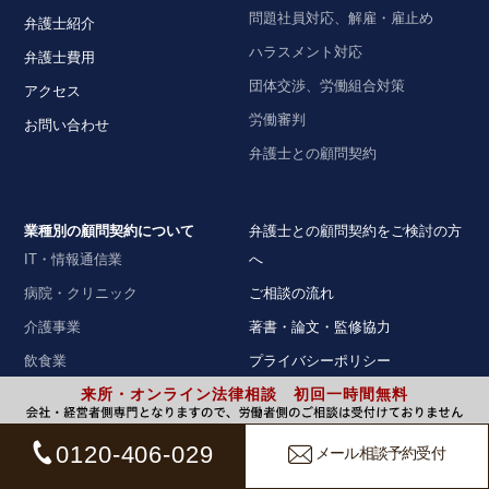
問題社員対応、解雇・雇止め
弁護士紹介
ハラスメント対応
弁護士費用
団体交渉、労働組合対策
アクセス
労働審判
お問い合わせ
弁護士との顧問契約
業種別の顧問契約について
弁護士との顧問契約をご検討の方
IT・情報通信業
へ
病院・クリニック
ご相談の流れ
介護事業
著書・論文・監修協力
飲食業
プライバシーポリシー
来所・オンライン法律相談 初回一時間無料
運送業
個人情報取扱いに関する記述
建設業
弁護士法人ALG&Associates 大阪
0120-406-029
メール相談予約受付
法律事務所
オフィシャルサイト