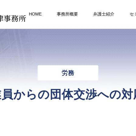
HOME
事務所概要
弁護士紹介
セ
律事務所
労務
業員からの団体交渉への対