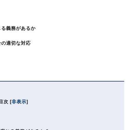
じる義務があるか
合の適切な対応
目次
[
非表示
]