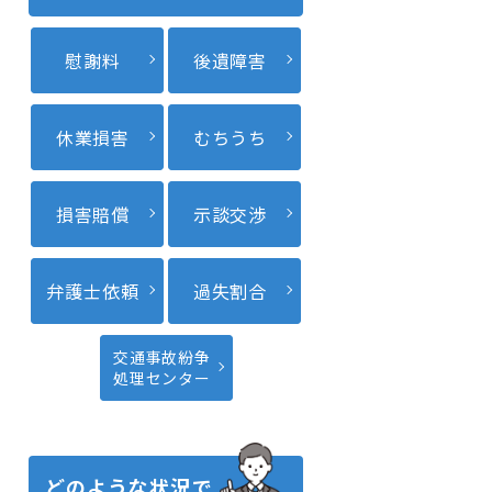
慰謝料
後遺障害
休業損害
むちうち
損害賠償
示談交渉
弁護士依頼
過失割合
交通事故紛争
処理センター
どのような状況で