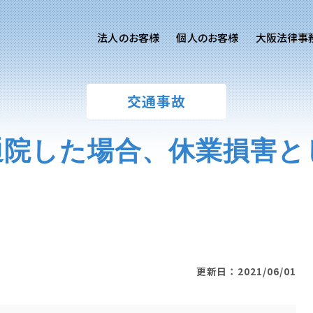
法人のお客様
個人のお客様
大阪法律事
客様ご相談
個人のお客様ご相談
交通事故
専用サイト
交通事故
労務専用サイト
医療過誤
通院した場合、休業損害と
進出支援相談サイト
離婚問題
刑事事件
相続問題
損害賠償
更新日：2021/06/01