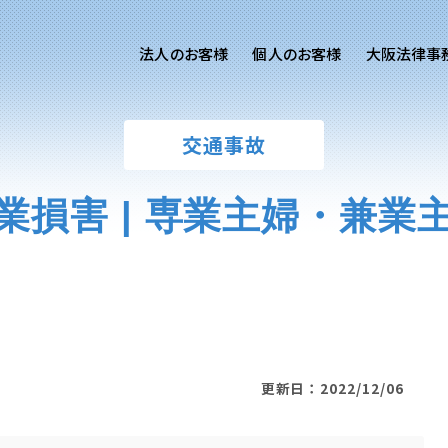
法人のお客様
個人のお客様
大阪法律事
客様ご相談
個人のお客様ご相談
交通事故
専用サイト
交通事故
労務専用サイト
医療過誤
業損害 | 専業主婦・兼業
進出支援相談サイト
離婚問題
刑事事件
相続問題
損害賠償
更新日：2022/12/06