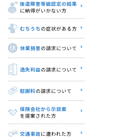
後遺障害等級認定の結果
に納得がいかない方
むちうち
の症状がある方
休業損害
の請求について
逸失利益
の請求について
慰謝料
の請求について
保険会社から示談案
を提案された方
交通事故
に遭われた方