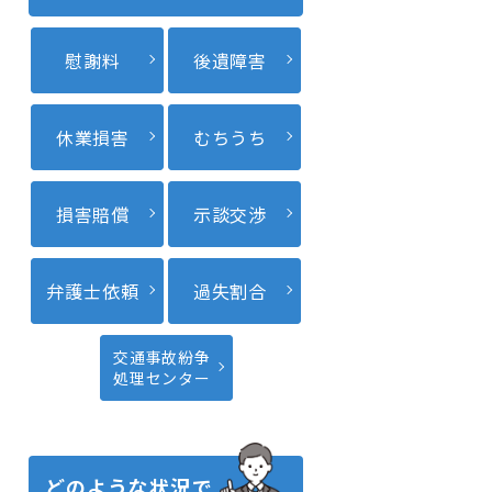
慰謝料
後遺障害
休業損害
むちうち
損害賠償
示談交渉
弁護士依頼
過失割合
交通事故紛争
処理センター
どのような状況で