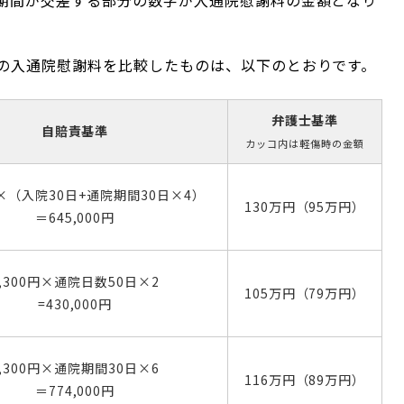
期間が交差する部分の数字が入通院慰謝料の金額となり
の入通院慰謝料を比較したものは、以下のとおりです。
弁護士基準
自賠責基準
カッコ内は軽傷時の金額
円×（入院30日+通院期間30日×4）
130万円（95万円）
＝645,000円
4,300円×通院日数50日×2
105万円（79万円）
=430,000円
4,300円×通院期間30日×6
116万円（89万円）
＝774,000円