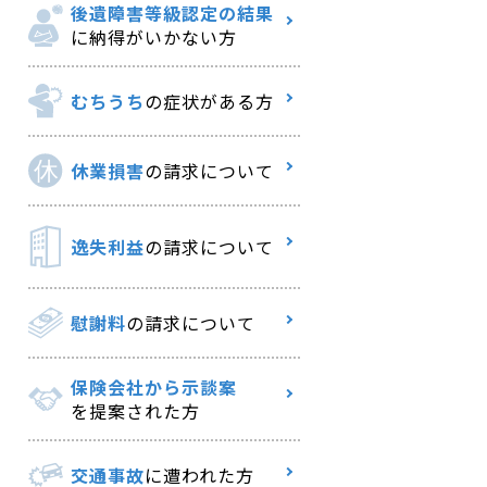
後遺障害等級認定の結果
に納得がいかない方
むちうち
の症状がある方
休業損害
の請求について
逸失利益
の請求について
慰謝料
の請求について
保険会社から示談案
を提案された方
交通事故
に遭われた方