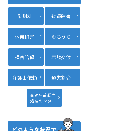
慰謝料
後遺障害
休業損害
むちうち
損害賠償
示談交渉
弁護士依頼
過失割合
交通事故紛争
処理センター
どのような状況で