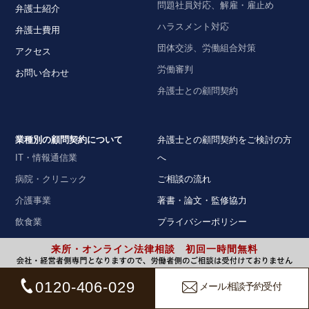
問題社員対応、解雇・雇止め
弁護士紹介
ハラスメント対応
弁護士費用
団体交渉、労働組合対策
アクセス
労働審判
お問い合わせ
弁護士との顧問契約
業種別の顧問契約について
弁護士との顧問契約をご検討の方
IT・情報通信業
へ
病院・クリニック
ご相談の流れ
介護事業
著書・論文・監修協力
飲食業
プライバシーポリシー
運送業
個人情報取扱いに関する記述
来所・オンライン法律相談 初回一時間無料
建設業
弁護士法人ALG&Associates 大阪
法律事務所
0120-406-029
メール相談予約受付
オフィシャルサイト