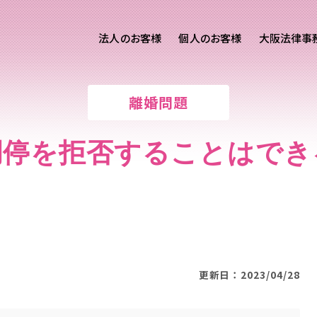
法人のお客様
個人のお客様
大阪法律事
客様ご相談
個人のお客様ご相談
離婚問題
専用サイト
交通事故
労務専用サイト
医療過誤
調停を拒否することはでき
進出支援相談サイト
離婚問題
刑事事件
相続問題
損害賠償
更新日：2023/04/28