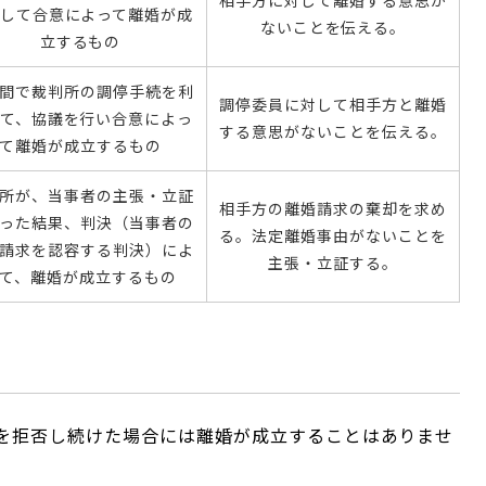
相手方に対して離婚する意思が
して合意によって離婚が成
ないことを伝える。
立するもの
間で裁判所の調停手続を利
調停委員に対して相手方と離婚
て、協議を行い合意によっ
する意思がないことを伝える。
て離婚が成立するもの
所が、当事者の主張・立証
相手方の離婚請求の棄却を求め
った結果、判決（当事者の
る。法定離婚事由がないことを
請求を認容する判決）によ
主張・立証する。
って、離婚が成立するもの
を拒否し続けた場合には離婚が成立することはありませ