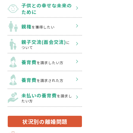
子供との幸せな
未来の
ために
親権
を獲得したい
親子交流(面会交流)
に
ついて
養育費
を請求したい方
養育費
を請求された方
未払いの養育費
を
請求し
たい方
状況別の離婚問題