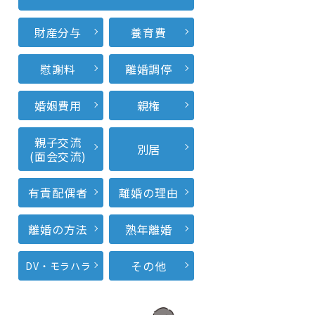
財産分与
養育費
慰謝料
離婚調停
婚姻費用
親権
親子交流
別居
(面会交流)
有責配偶者
離婚の理由
離婚の方法
熟年離婚
その他
DV・モラハラ