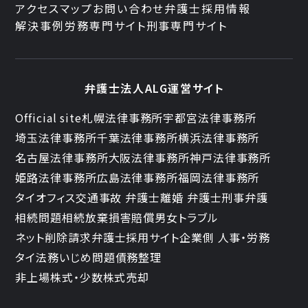
アクセスマップ
お問い合わせ
弁護士採用情報
解決事例
労務専門サイト
刑事専門サイト
弁護士法人ALG運営サイト
Official site
札幌法律事務所
宇都宮法律事務所
埼玉法律事務所
千葉法律事務所
横浜法律事務所
名古屋法律事務所
大阪法律事務所
神戸法律事務所
姫路法律事務所
広島法律事務所
福岡法律事務所
タイオフィス
交通事故 弁護士
離婚 弁護士
刑事弁護
相続問題
相続放棄
損害賠償
男女トラブル
ネット削除請求
弁護士採用サイト
企業側 人事・労務
タイ法務
いじめ問題
債務整理
非上場株式・少数株式売却