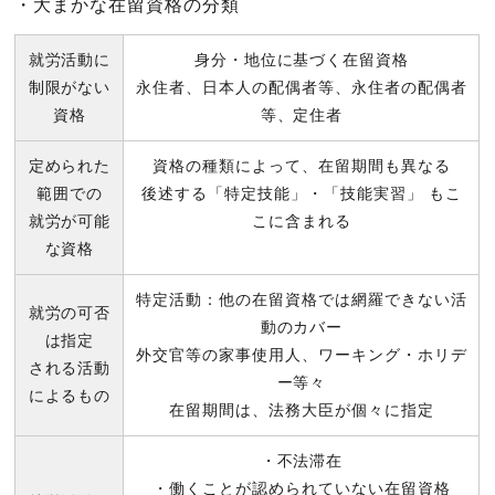
・大まかな在留資格の分類
就労活動に
身分・地位に基づく在留資格
制限がない
永住者、日本人の配偶者等、永住者の配偶者
資格
等、定住者
定められた
資格の種類によって、在留期間も異なる
範囲での
後述する「特定技能」・「技能実習」 もこ
就労が可能
こに含まれる
な資格
特定活動：他の在留資格では網羅できない活
就労の可否
動のカバー
は指定
外交官等の家事使用人、ワーキング・ホリデ
される活動
ー等々
によるもの
在留期間は、法務大臣が個々に指定
・不法滞在
・働くことが認められていない在留資格