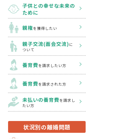
子供との幸せな
未来の
ために
親権
を獲得したい
親子交流(面会交流)
に
ついて
養育費
を請求したい方
養育費
を請求された方
未払いの養育費
を
請求し
たい方
状況別の離婚問題