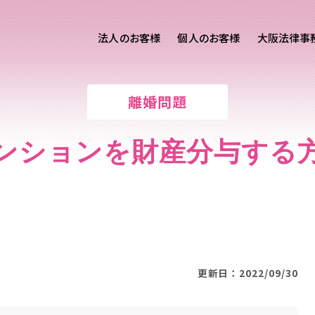
法人のお客様
個人のお客様
大阪法律事
客様ご相談
個人のお客様ご相談
離婚問題
専用サイト
交通事故
労務専用サイト
医療過誤
ンションを財産分与する
進出支援相談サイト
離婚問題
刑事事件
相続問題
損害賠償
更新日：2022/09/30