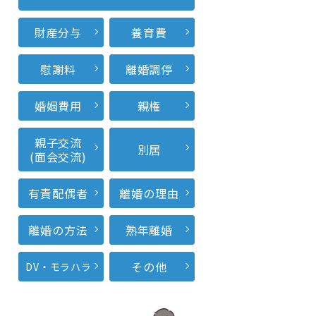
財産分与
養育費
慰謝料
離婚調停
婚姻費用
親権
親子交流
別居
(面会交流)
有責配偶者
離婚の理由
離婚の方法
熟年離婚
その他
DV・モラハラ