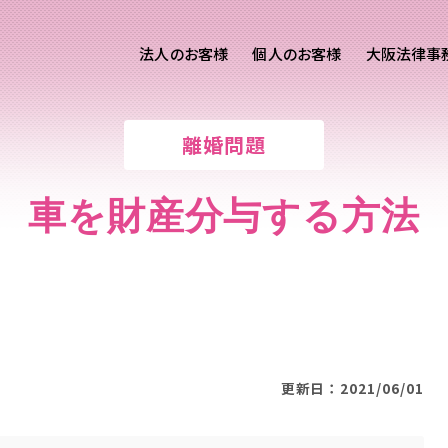
法人のお客様
個人のお客様
大阪法律事
客様ご相談
個人のお客様ご相談
離婚問題
専用サイト
交通事故
労務専用サイト
医療過誤
車を財産分与する方法
進出支援相談サイト
離婚問題
刑事事件
相続問題
損害賠償
更新日：2021/06/01