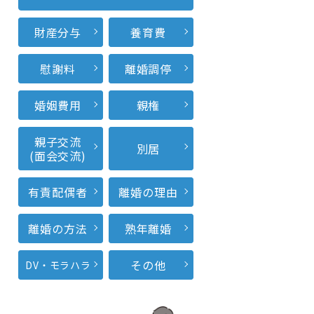
財産分与
養育費
慰謝料
離婚調停
婚姻費用
親権
親子交流
別居
(面会交流)
有責配偶者
離婚の理由
離婚の方法
熟年離婚
その他
DV・モラハラ