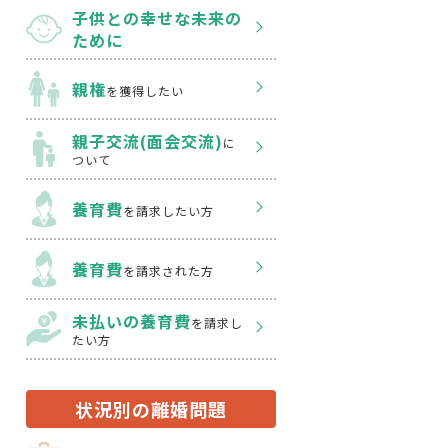
子供との幸せな
未来の
ために
親権
を獲得したい
親子交流(面会交流)
に
ついて
養育費
を請求したい方
養育費
を請求された方
未払いの養育費
を
請求し
たい方
状況別の離婚問題