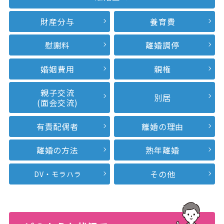
財産分与
養育費
慰謝料
離婚調停
婚姻費用
親権
親子交流
別居
(面会交流)
有責配偶者
離婚の理由
離婚の方法
熟年離婚
その他
DV・モラハラ