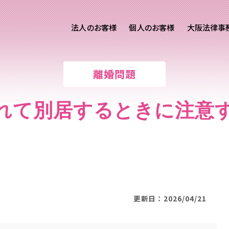
法人のお客様
個人のお客様
大阪法律事
客様ご相談
個人のお客様ご相談
離婚問題
専用サイト
交通事故
労務専用サイト
医療過誤
れて別居するときに注意
進出支援相談サイト
離婚問題
刑事事件
相続問題
損害賠償
更新日：2026/04/21