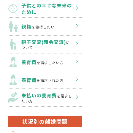
子供との幸せな
未来の
ために
親権
を獲得したい
親子交流(面会交流)
に
ついて
養育費
を請求したい方
養育費
を請求された方
未払いの養育費
を
請求し
たい方
状況別の離婚問題