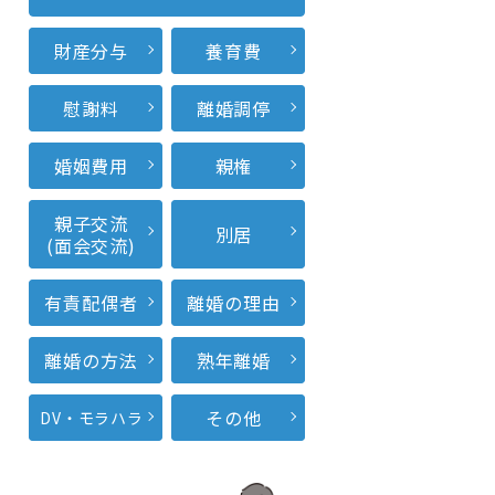
財産分与
養育費
慰謝料
離婚調停
婚姻費用
親権
親子交流
別居
(面会交流)
有責配偶者
離婚の理由
離婚の方法
熟年離婚
その他
DV・モラハラ