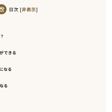
目次
[
非表示
]
誰？
ト
ができる
になる
なる