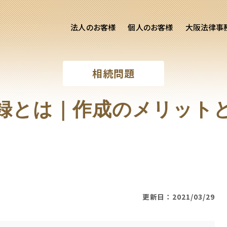
法人のお客様
個人のお客様
大阪法律事
客様ご相談
個人のお客様ご相談
相続問題
専用サイト
交通事故
労務専用サイト
医療過誤
録とは｜作成のメリット
進出支援相談サイト
離婚問題
刑事事件
相続問題
損害賠償
更新日：2021/03/29