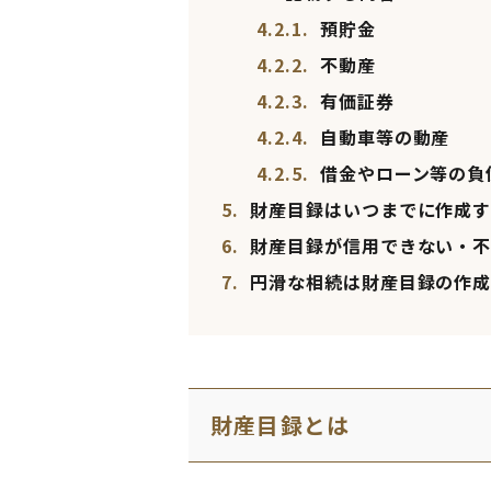
4.2.1.
預貯金
4.2.2.
不動産
4.2.3.
有価証券
4.2.4.
自動車等の動産
4.2.5.
借金やローン等の負
5.
財産目録はいつまでに作成す
6.
財産目録が信用できない・不
7.
円滑な相続は財産目録の作成
財産目録とは