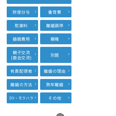
財産分与
養育費
慰謝料
離婚調停
婚姻費用
親権
親子交流
別居
(面会交流)
有責配偶者
離婚の理由
離婚の方法
熟年離婚
その他
DV・モラハラ