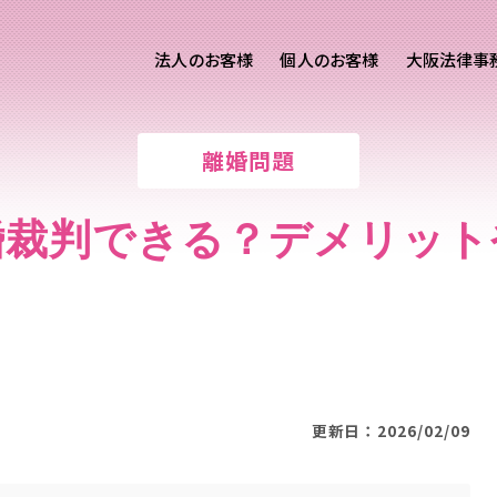
法人のお客様
個人のお客様
大阪法律事
客様ご相談
個人のお客様ご相談
離婚問題
専用サイト
交通事故
労務専用サイト
医療過誤
婚裁判できる？デメリット
進出支援相談サイト
離婚問題
刑事事件
相続問題
損害賠償
更新日：2026/02/09