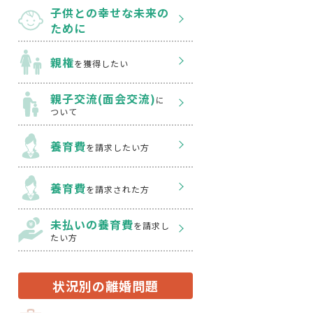
子供との幸せな
未来の
ために
親権
を獲得したい
親子交流(面会交流)
に
ついて
養育費
を請求したい方
養育費
を請求された方
未払いの養育費
を
請求し
たい方
状況別の離婚問題