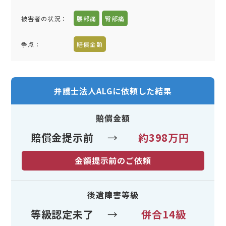
被害者の状況：
腰部痛
臀部痛
争点：
賠償金額
弁護士法人ALGに依頼した結果
賠償金額
賠償金提示前
→
約398万円
金額提示前のご依頼
後遺障害等級
等級認定未了
→
併合14級