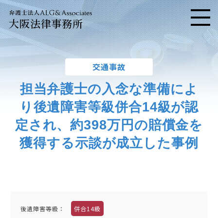
大阪法律事務所
メニ
交通事故
担当弁護士の入念な準備によ
り後遺障害等級併合14級が認
定され、約398万円の賠償金を
獲得する示談が成立した事例
後遺障害等級：
併合14級