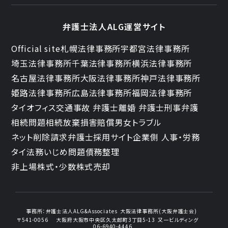
弁護士法人ALG運営サイト
Official site
札幌法律事務所
宇都宮法律事務所
埼玉法律事務所
千葉法律事務所
横浜法律事務所
名古屋法律事務所
大阪法律事務所
神戸法律事務所
姫路法律事務所
広島法律事務所
福岡法律事務所
タイオフィス
交通事故 弁護士
離婚 弁護士
刑事弁護
相続問題
相続放棄
損害賠償
男女トラブル
ネット削除請求
弁護士採用サイト
企業側 人事・労務
タイ法務
いじめ問題
債務整理
非上場株式・少数株式売却
事務所：
弁護士法人ALG&Associates
大阪法律事務所(大阪弁護士会)
〒541-0056
大阪府大阪市中央区久太郎町3丁目5-13
又一ビルディング
06-6940-4446