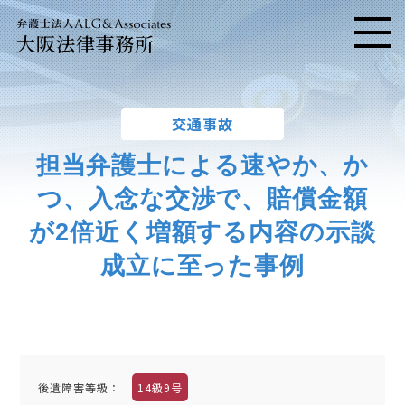
大阪法律事務所
メニ
交通事故
担当弁護士による速やか、か
つ、入念な交渉で、賠償金額
が2倍近く増額する内容の示談
成立に至った事例
後遺障害等級：
14級9号