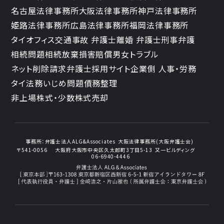
名古屋法律事務所
大阪法律事務所
神戸法律事務所
姫路法律事務所
広島法律事務所
福岡法律事務所
タイオフィス
交通事故 弁護士
離婚 弁護士
刑事弁護
相続問題
相続放棄
損害賠償
男女トラブル
ネット削除請求
弁護士採用サイト
企業側 人事・労務
タイ法務
いじめ問題
債務整理
非上場株式・少数株式売却
事務所：
弁護士法人ALG&Associates
大阪法律事務所(大阪弁護士会)
〒541-0056
大阪府大阪市中央区久太郎町3丁目5-13
又一ビルディング
06-6940-4446