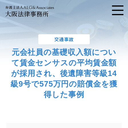
大阪法律事務所
メニ
交通事故
元会社員の基礎収入額につい
て賃金センサスの平均賃金額
が採用され、
後遺障害等級14
級9号で575万円の賠償金を獲
得した事例