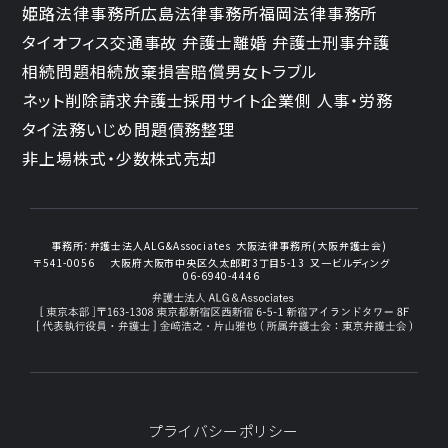
姫路法律事務所
広島法律事務所
福岡法律事務所
タイオフィス
交通事故 弁護士
離婚 弁護士
刑事弁護
相続問題
相続放棄
損害賠償
男女トラブル
ネット削除請求
弁護士採用サイト
企業側 人事・労務
タイ法務
いじめ問題
債務整理
非上場株式・少数株式売却
事務所：
弁護士法人ALG&Associates
大阪法律事務所(大阪弁護士会)
〒541-0056
大阪府大阪市中央区久太郎町3丁目5-13
又一ビルディング
06-6940-4446
プライバシーポリシー