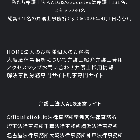
私たち弁護士法人ALG&Associatesは弁護士131名、
スタッフ240名
総勢371名の弁護士事務所です
（※2026年4月1日時点）。
HOME
法人のお客様
個人のお客様
大阪法律事務所について
弁護士紹介
弁護士費用
アクセスマップ
お問い合わせ
弁護士採用情報
解決事例
労務専門サイト
刑事専門サイト
弁護士法人ALG運営サイト
Official site
札幌法律事務所
宇都宮法律事務所
埼玉法律事務所
千葉法律事務所
横浜法律事務所
名古屋法律事務所
大阪法律事務所
神戸法律事務所