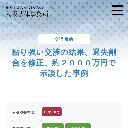
大阪法律事務所
メニ
交通事故
粘り強い交渉の結果、過失割
合を修正、約２０００万円で
示談した事例
後遺障害等級：
10級10号
被害者の状況：
右肘頭骨折
右橈骨頭骨折