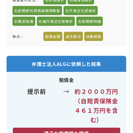
右肘関節外側側副靱帯断裂
右尺骨近位部骨折
右膝部挫傷
右橈尺骨近位端骨折
右肘関節拘縮
争点：
賠償金額
過失割合
休業損害
弁護士法人ALGに依頼した結果
賠償金
提示前
→
約２０００万円
（自賠責保険金
４６１万円を含
む）