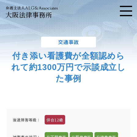
大阪法律事務所
メニ
交通事故
付き添い看護費が全額認めら
れて約1300万円で示談成立し
た事例
後遺障害等級：
併合12級
被害者の状況：
右下腿骨折
右脛骨骨折
右橈骨骨折