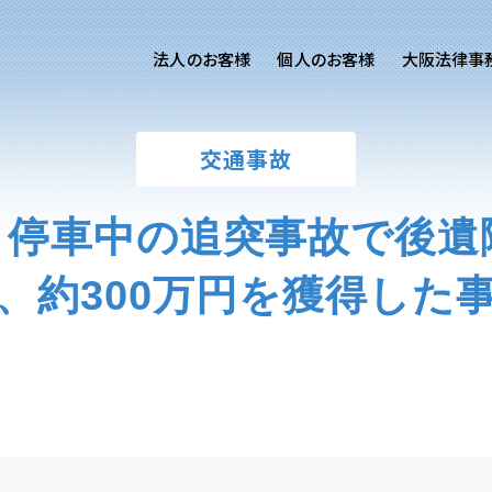
法人のお客様
個人のお客様
大阪法律事
客様ご相談
個人のお客様ご相談
交通事故
専用サイト
交通事故
労務専用サイト
医療過誤
停車中の追突事故で後遺
進出支援相談サイト
離婚問題
刑事事件
、約300万円を獲得した
相続問題
損害賠償