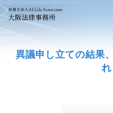
大阪法律事務所
法人のお
企業法務
異議申し立ての結果、
ベトナム
れ