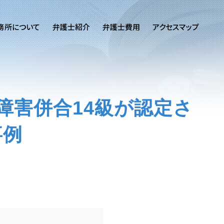
務所について
弁護士紹介
弁護士費用
アクセスマップ
障害併合14級が認定さ
事例