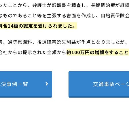
ったことから、弁護士が診断書を精査し、長期間治療が継
なものであること等を主張する書面を作成し、自賠責保険
併合14級の認定を受けられました。
害、通院慰謝料、後遺障害逸失利益が争点となりましたが
会社からの提示された金額から
約100万円の増額をするこ
解決事例一覧
交通事故ペー