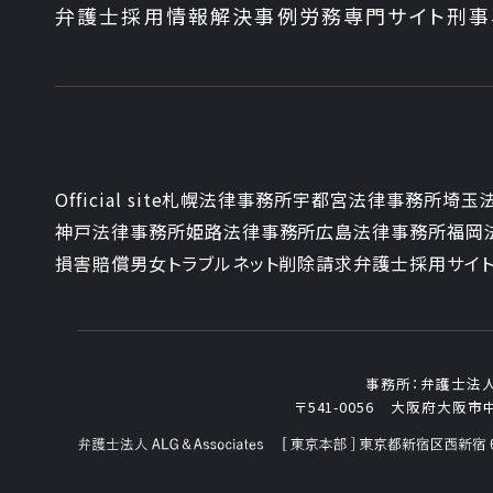
弁護士採用情報
解決事例
労務専門サイト
刑事
Official site
札幌法律事務所
宇都宮法律事務所
埼玉
神戸法律事務所
姫路法律事務所
広島法律事務所
福岡
損害賠償
男女トラブル
ネット削除請求
弁護士採用サイ
事務所：
弁護士法人AL
〒541-0056
大阪府大阪市中