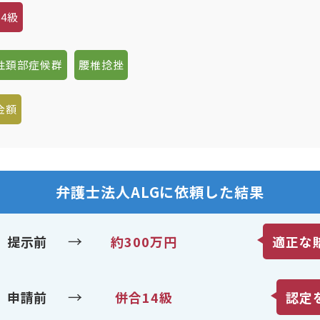
4級
性頚部症候群
腰椎捻挫
金額
弁護士法人ALGに依頼した結果
→
提示前
約300万円
適正な
→
申請前
併合14級
認定