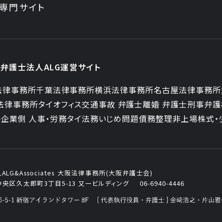
専門サイト
弁護士法人ALG運営サイト
法律事務所
千葉法律事務所
横浜法律事務所
名古屋法律事務所
法律事務所
タイオフィス
交通事故 弁護士
離婚 弁護士
刑事弁護
ト
企業側 人事・労務
タイ法務
いじめ問題
債務整理
非上場株式・
G&Associates
大阪法律事務所(大阪弁護士会)
央区久太郎町3丁目5-13
又一ビルディング
06-6940-4446