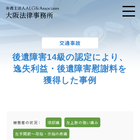
大阪法律事務所
メニ
交通事故
後遺障害14級の認定により、
逸失利益・後遺障害慰謝料を
獲得した事例
被害者の状況：
項部痛
左上肢の強い痛み
左手関節〜母指・示指の疼痛