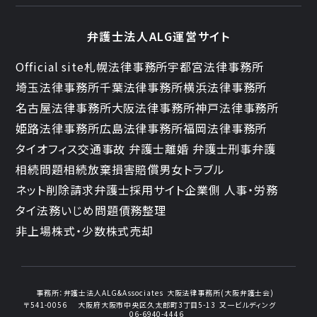
弁護士法人ALG運営サイト
Official site
札幌法律事務所
宇都宮法律事務所
埼玉法律事務所
千葉法律事務所
横浜法律事務所
名古屋法律事務所
大阪法律事務所
神戸法律事務所
姫路法律事務所
広島法律事務所
福岡法律事務所
タイオフィス
交通事故 弁護士
離婚 弁護士
刑事弁護
相続問題
相続放棄
損害賠償
男女トラブル
ネット削除請求
弁護士採用サイト
企業側 人事・労務
タイ法務
いじめ問題
債務整理
非上場株式・少数株式売却
事務所：
弁護士法人ALG&Associates
大阪法律事務所(大阪弁護士会)
〒541-0056
大阪府大阪市中央区久太郎町3丁目5-13
又一ビルディング
06-6940-4446