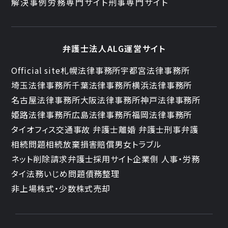
解決事例
労務専門サイト
刑事専門サイト
弁護士法人ALG運営サイト
Official site
札幌法律事務所
宇都宮法律事務所
埼玉法律事務所
千葉法律事務所
横浜法律事務所
名古屋法律事務所
大阪法律事務所
神戸法律事務所
姫路法律事務所
広島法律事務所
福岡法律事務所
タイオフィス
交通事故 弁護士
離婚 弁護士
刑事弁護
相続問題
相続放棄
損害賠償
男女トラブル
ネット削除請求
弁護士採用サイト
企業側 人事・労務
タイ法務
いじめ問題
債務整理
非上場株式・少数株式売却