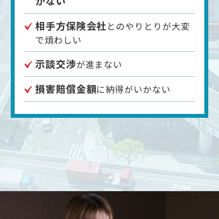
かない
相手方保険会社
とのやりとりが大変
で煩わしい
示談交渉
が進まない
損害賠償金額
に納得がいかない