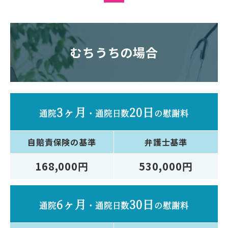
むちうちの場合
3ヶ月
20日
通院
・
通院日数
の慰謝料
自賠責保険
の基準
弁護士
基準
168,000円
530,000円
6ヶ月
30日
通院
・
通院日数
の慰謝料