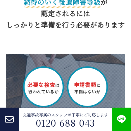
納得のいく後遺障害等級
が
認定されるには
しっかりと準備を
行う必要があります
必要な検査
申請書類
は
に
行われているか
不備はないか
交通事故専属のスタッフが
丁寧にご対応します
0120-688-043