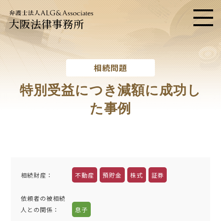
大阪法律事務所
メニ
相続問題
特別受益につき減額に成功し
た事例
相続財産：
不動産
預貯金
株式
証券
依頼者の被相続
人との関係：
息子