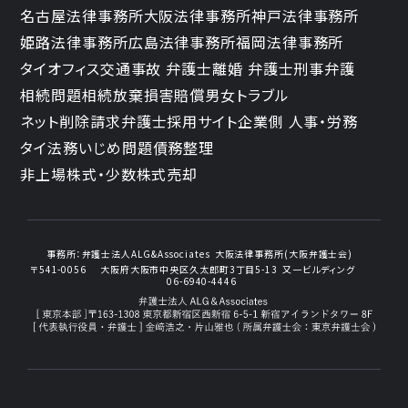
名古屋法律事務所
大阪法律事務所
神戸法律事務所
姫路法律事務所
広島法律事務所
福岡法律事務所
タイオフィス
交通事故 弁護士
離婚 弁護士
刑事弁護
相続問題
相続放棄
損害賠償
男女トラブル
ネット削除請求
弁護士採用サイト
企業側 人事・労務
タイ法務
いじめ問題
債務整理
非上場株式・少数株式売却
事務所：
弁護士法人ALG&Associates
大阪法律事務所(大阪弁護士会)
〒541-0056
大阪府大阪市中央区久太郎町3丁目5-13
又一ビルディング
06-6940-4446