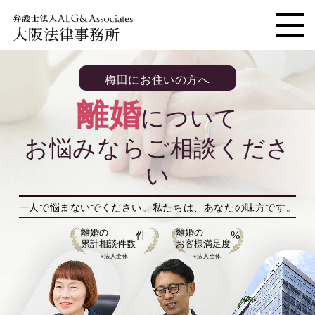
大阪法律事務所
メニ
梅田にお住いの方へ
離婚
について
お悩みならご相談くださ
い
一人で悩まないでください。
私たちは、あなたの味方です。
離婚の
離婚の
件
%
累計相談件数
お客様満足度
※法人全体
※法人全体