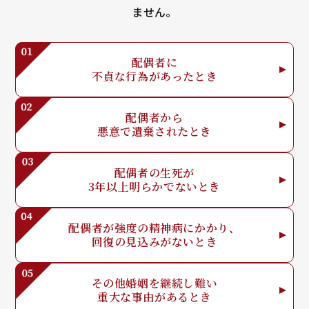
ません。
配偶者に
不貞な行為が
あったとき
配偶者から
悪意で
遺棄されたとき
配偶者の生死が
3年以上明らか
でないとき
配偶者が強度の
精神病にかかり、
回復の見込みが
ないとき
その他婚姻を
継続し難い
重大な事由が
あるとき