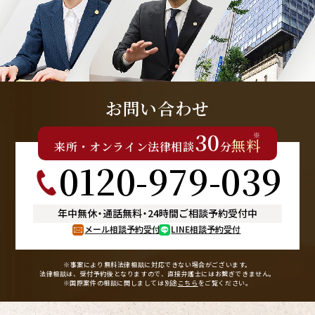
お問い合わせ
30
※
無料
来所
・
オンライン
法律相談
分
0120-979-039
年中無休
・
通話無料
・
24時間ご相談予約受付中
メール相談予約受付
LINE相談予約受付
※事案により無料法律相談に
対応できない場合がございます。
法律相談は、受付予約後となりますので、
直接弁護士にはお繋ぎできません。
※国際案件の相談に関しましては
別途
こちら
をご覧ください。