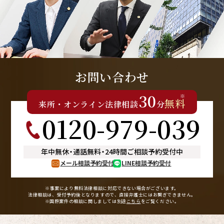
お問い合わせ
30
※
無料
来所
・
オンライン
法律相談
分
0120-979-039
年中無休
・
通話無料
・
24時間ご相談予約受付中
メール相談予約受付
LINE相談予約受付
※事案により無料法律相談に
対応できない場合がございます。
法律相談は、受付予約後となりますので、
直接弁護士にはお繋ぎできません。
※国際案件の相談に関しましては
別途
こちら
をご覧ください。