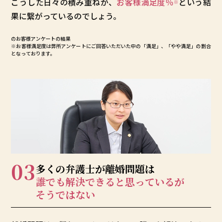
こうした日々の積み重ねが、
お客様満足度
％
という結
※
果に繋がっているのでしょう。
のお客様アンケートの結果
※お客様満足度は弊所アンケートにご回答いただいた中の「満足」、「やや満足」の割合
となっております。
03
多くの弁護士が
離婚問題は
誰でも解決できると
思っているが
そうではない