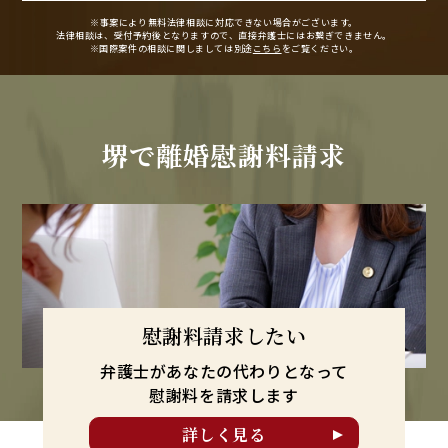
※事案により無料法律相談に
対応できない場合がございます。
法律相談は、受付予約後となりますので、
直接弁護士にはお繋ぎできません。
※国際案件の相談に関しましては
別途
こちら
をご覧ください。
堺で
離婚慰謝料請求
慰謝料請求したい
弁護士があなたの代わりとなって
慰謝料を請求します
詳しく見る