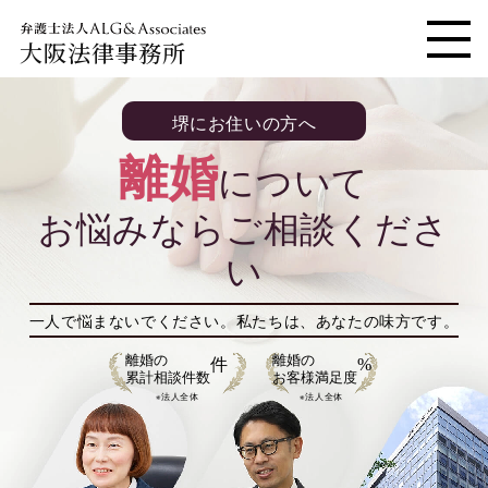
大阪法律事務所
メニ
堺にお住いの方へ
離婚
について
お悩みならご相談くださ
い
一人で悩まないでください。
私たちは、あなたの味方です。
離婚の
離婚の
件
%
累計相談件数
お客様満足度
※法人全体
※法人全体