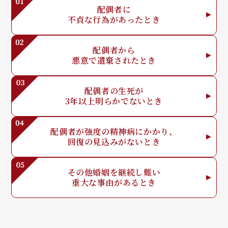
配偶者に
不貞な行為が
あったとき
配偶者から
悪意で
遺棄されたとき
配偶者の生死が
3年以上明らか
でないとき
配偶者が強度の
精神病にかかり、
回復の見込みが
ないとき
その他婚姻を
継続し難い
重大な事由が
あるとき