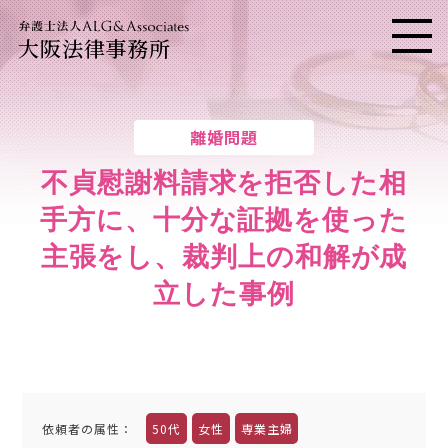
大阪法律事務所
メニ
離婚問題
不貞慰謝料請求を拒否した相
手方に、
十分な証拠を使った
主張をし、裁判上の和解が成
立した事例
依頼者の属性
：
50代
女性
専業主婦