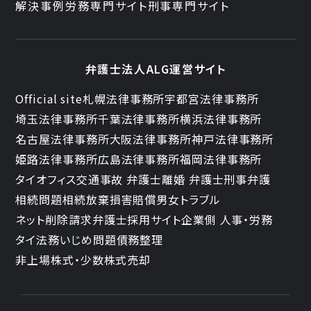
解決事例
労務専門サイト
刑事専門サイト
弁護士法人ALG運営サイト
Official site
札幌法律事務所
宇都宮法律事務所
埼玉法律事務所
千葉法律事務所
横浜法律事務所
名古屋法律事務所
大阪法律事務所
神戸法律事務所
姫路法律事務所
広島法律事務所
福岡法律事務所
タイオフィス
交通事故 弁護士
離婚 弁護士
刑事弁護
相続問題
相続放棄
損害賠償
男女トラブル
ネット削除請求
弁護士採用サイト
企業側 人事・労務
タイ法務
いじめ問題
債務整理
非上場株式・少数株式売却