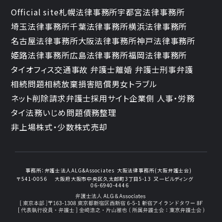
Official site
札幌法律事務所
宇都宮法律事務所
埼玉法律事務所
千葉法律事務所
横浜法律事務所
名古屋法律事務所
大阪法律事務所
神戸法律事務所
姫路法律事務所
広島法律事務所
福岡法律事務所
タイオフィス
交通事故 弁護士
離婚 弁護士
刑事弁護
相続問題
相続放棄
損害賠償
男女トラブル
ネット削除請求
弁護士採用サイト
企業側 人事・労務
タイ法務
いじめ問題
債務整理
非上場株式・少数株式売却
事務所：
弁護士法人ALG&Associates
大阪法律事務所(大阪弁護士会)
〒541-0056
大阪府大阪市中央区久太郎町3丁目5-13
又一ビルディング
06-6940-4446