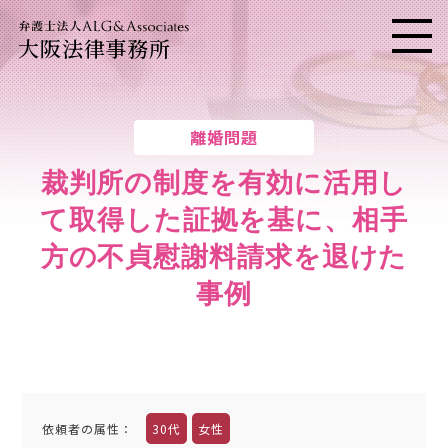
大阪法律事務所
メニ
離婚問題
裁判所の制度を有効に活用し
て取得した証拠を基に、
相手
方の不貞慰謝料請求を退けた
事例
依頼者の属性
：
30代
女性