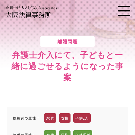
大阪法律事務所
メニ
離婚問題
弁護士介入にて、子どもと一
緒に過ごせるようになった事
案
依頼者の属性：
30代
女性
子供2人
相手の属性：
30代
男性
会社経営