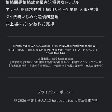
相続問題
相続放棄
損害賠償
男女トラブル
ネット削除請求
弁護士採用サイト
企業側 人事・労務
タイ法務
いじめ問題
債務整理
非上場株式・少数株式売却
事務所：
弁護士法人ALG&Associates
大阪法律事務所(大阪弁護士会)
〒541-0056
大阪府大阪市中央区久太郎町3丁目5-13
又一ビルディング
06-6940-4446
プライバシーポリシー
© 2026 弁護士法人ALG&Associates
大阪法律事務所