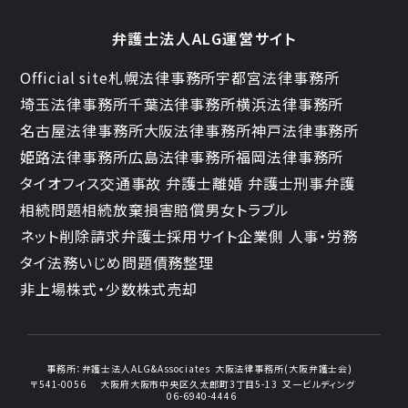
弁護士法人ALG運営サイト
Official site
札幌法律事務所
宇都宮法律事務所
埼玉法律事務所
千葉法律事務所
横浜法律事務所
名古屋法律事務所
大阪法律事務所
神戸法律事務所
姫路法律事務所
広島法律事務所
福岡法律事務所
タイオフィス
交通事故 弁護士
離婚 弁護士
刑事弁護
相続問題
相続放棄
損害賠償
男女トラブル
ネット削除請求
弁護士採用サイト
企業側 人事・労務
タイ法務
いじめ問題
債務整理
非上場株式・少数株式売却
事務所：
弁護士法人ALG&Associates
大阪法律事務所(大阪弁護士会)
〒541-0056
大阪府大阪市中央区久太郎町3丁目5-13
又一ビルディング
06-6940-4446