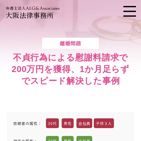
大阪法律事務所
メニ
離婚問題
不貞行為による慰謝料請求で
200万円を獲得、1か月足らず
でスピード解決した事例
依頼者の属性
：
30代
男性
会社員
子供３人
相手の属性
：
30代
男性
会社員