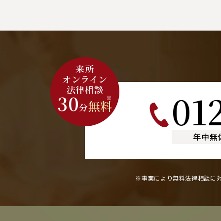
来所
オンライン
法律相談
01
30
※
無料
分
年中無
※事案により無料法律相談に